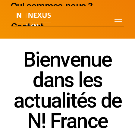
Panneau de gestion des cookies
Qui sommes-nous ?
Contact
News
Bienvenue
dans les
actualités de
N! France